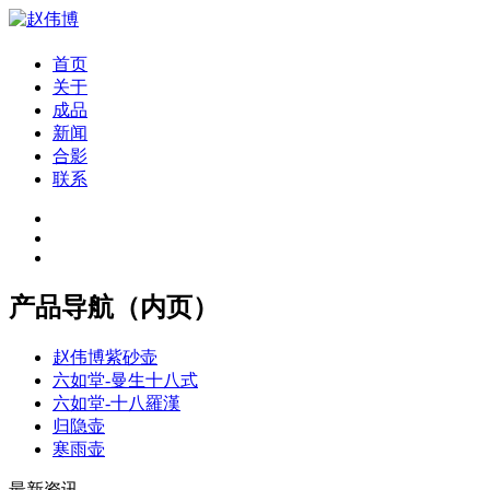
首页
关于
成品
新闻
合影
联系
产品导航（内页）
赵伟博紫砂壶
六如堂-曼生十八式
六如堂-十八羅漢
归隐壶
寒雨壶
最新资讯