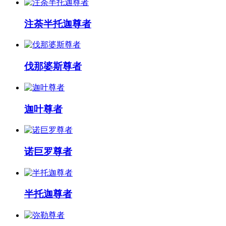
注荼半托迦尊者
伐那婆斯尊者
迦叶尊者
诺巨罗尊者
半托迦尊者