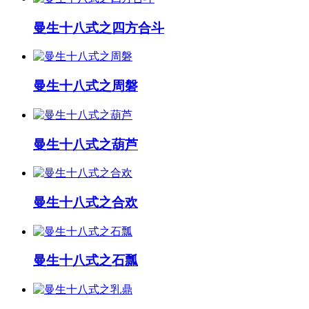
曼生十八式之四方合斗
曼生十八式之周磐
曼生十八式之葫芦
曼生十八式之合欢
曼生十八式之石瓢