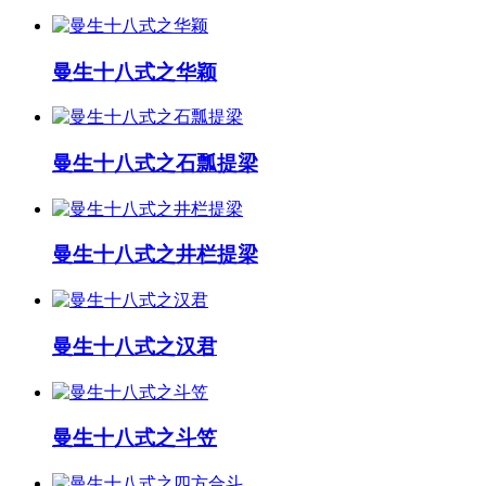
曼生十八式之华颖
曼生十八式之石瓢提梁
曼生十八式之井栏提梁
曼生十八式之汉君
曼生十八式之斗笠