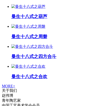
曼生十八式之葫芦
曼生十八式之周磐
曼生十八式之四方合斗
曼生十八式之合欢
MORE+
关于我们
赵伟博
青年陶艺家
中国工艺美术学会会员