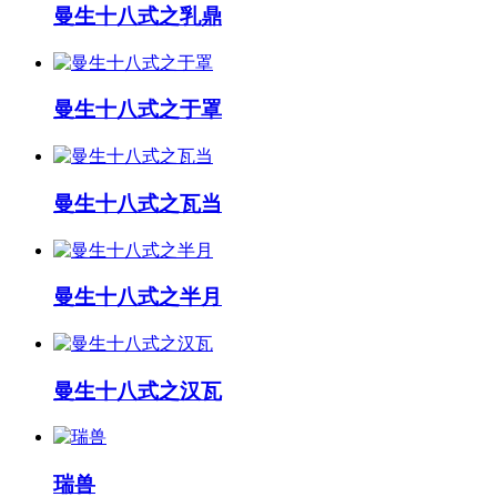
曼生十八式之乳鼎
曼生十八式之于罩
曼生十八式之瓦当
曼生十八式之半月
曼生十八式之汉瓦
瑞兽